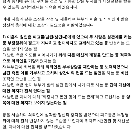
함과 동시에 유리한 위치를 선점 및 가능한 많은 위자료와 재산분할을 받을
수 있도록 조력하겠다는 약속을 하였습니다.
이내 다음과 같은 소장을 작성 및 제출하며 부부의 이혼 및 의뢰인이 받은
정신적 충격에 대한 보상의 필요성을 어필하였습니다.
1)
이혼의 원인은 피고들(남편/상간녀)
에게 있으며 두 사람은 성관계를 하는
등 부정행위의 정도가 지나치고 현재까지도 교제하고 있는 등
반성하는 모
습을 보이지 않는 점
2) 남편 측은 외도를 이어나가기 위해
다른 메신저 계정을 만드는 등 적극적
으로 의뢰인을 기망
하였다는 점
3) 부부관계 회복을 위해
의뢰인은 부부상담을 제안하는 등 노력하였으나
남편 측은 이를 거부하고 오히려 상간녀의 편을 드는 발언
을 하는 등 비협
조적인 모습을 보인 점
4) 남편 측은 현재 부부가 함께 살던 집에서 나가 따로 사는 등
관계 개선에
대한 의지가 전혀 없다는 점
5) 남편은 자녀에 대해 “짜증나고 돈만 많이 드는 존재”라고 표현하는 등
양
육에 대한 의지가 보이지 않는다는 점
등을 서술하며 의뢰인에 심각한 정신적 충격을 받았으며 피고들은 부정행
위에 대해 전혀 반성하지 않는 모습을 보인다며 위자료 5천만원 및 재산분
할, 자녀에 대한 권리를 청구하였습니다.