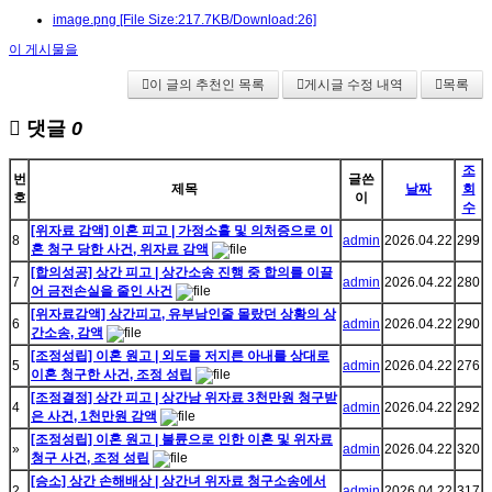
image.png
[File Size:217.7KB/Download:26]
이 게시물을
이 글의 추천인 목록
게시글 수정 내역
목록
댓글
0
조
번
글쓴
제목
날짜
회
호
이
수
[위자료 감액] 이혼 피고 | 가정소홀 및 의처증으로 이
8
admin
2026.04.22
299
혼 청구 당한 사건, 위자료 감액
[합의성공] 상간 피고 | 상간소송 진행 중 합의를 이끌
7
admin
2026.04.22
280
어 금전손실을 줄인 사건
[위자료감액] 상간피고, 유부남인줄 몰랐던 상황의 상
6
admin
2026.04.22
290
간소송, 감액
[조정성립] 이혼 원고 | 외도를 저지른 아내를 상대로
5
admin
2026.04.22
276
이혼 청구한 사건, 조정 성립
[조정결정] 상간 피고 | 상간남 위자료 3천만원 청구받
4
admin
2026.04.22
292
은 사건, 1천만원 감액
[조정성립] 이혼 원고 | 불륜으로 인한 이혼 및 위자료
»
admin
2026.04.22
320
청구 사건, 조정 성립
[승소] 상간 손해배상 | 상간녀 위자료 청구소송에서
2
admin
2026.04.22
317