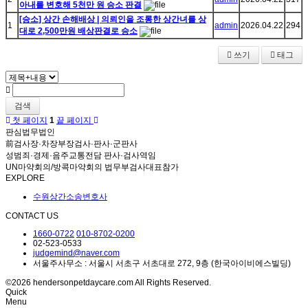
아내를 변호해 5천만 원 승소 판결
[승소] 상간 손해배상 | 의뢰인을 조롱한 상간녀를 상
1
admin
2026.04.22
294
대로 2,500만원 배상판결로 승소
쓰기
태그
검색
첫 페이지
1
끝 페이지
판심법무법인
前검사장·차장부장검사·판사·군판사
성범죄·경제·음주교통전담 판사·검사역임
UN마약회의/방콕마약회의 법무부검사대표참가
EXPLORE
수원상간소송변호사
CONTACT US
1660-0722
010-8702-0200
02-523-0533
judgemind@naver.com
서울주사무소 : 서울시 서초구 서초대로 272, 9층 (한국아이비에스빌딩)
©2026 hendersonpetdaycare.com All Rights Reserved.
Quick
Menu